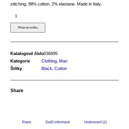
stitching. 98% cotton, 2% elastane. Made in Italy.
Black
Stripes
T-
Přidat do košíku
Shirt
množství
Katalogové číslo
036895
Kategorie
Clothing
,
Man
Štítky
Black
,
Cotton
Share
Popis
Další informace
Hodnocení (2)