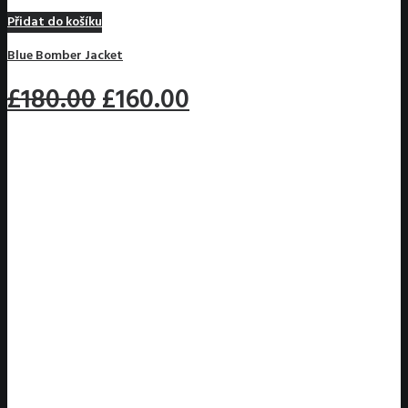
Přidat do košíku
Blue Bomber Jacket
£180.00
£160.00