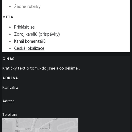
Žádné rubriky
META
Přihlásit se
Zdroj kanálů (příspěvky)
Kanál komentářů
Česká lokalizace
O NÁS
Kratičký text o tom, kdo jsme a co děláme...
ADRESA
Kontakt:
Adresa:
Telefón: