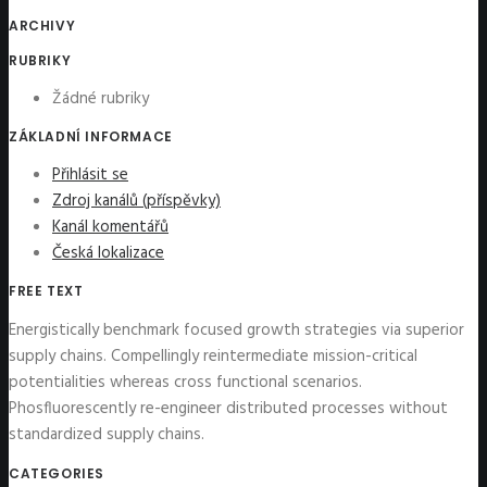
ARCHIVY
RUBRIKY
Žádné rubriky
ZÁKLADNÍ INFORMACE
Přihlásit se
Zdroj kanálů (příspěvky)
Kanál komentářů
Česká lokalizace
FREE TEXT
Energistically benchmark focused growth strategies via superior
supply chains. Compellingly reintermediate mission-critical
potentialities whereas cross functional scenarios.
Phosfluorescently re-engineer distributed processes without
standardized supply chains.
CATEGORIES